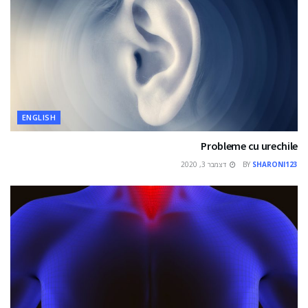
ENGLISH
Probleme cu urechile
SHARONI123
BY
דצמבר 3, 2020