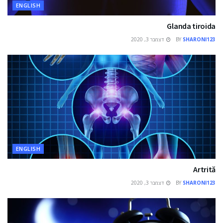
ENGLISH
Glanda tiroida
SHARONI123
BY
דצמבר 3, 2020
ENGLISH
Artrită
SHARONI123
BY
דצמבר 3, 2020