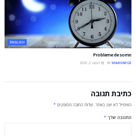
ENGLISH
Probleme de somn
SHARONI123
BY
דצמבר 3, 2020
כתיבת תגובה
האימייל לא יוצג באתר.
שדות החובה מסומנים
*
התגובה שלך
*