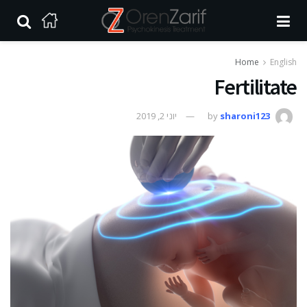
Home
English
Fertilitate
sharoni123
by
יוני 2, 2019