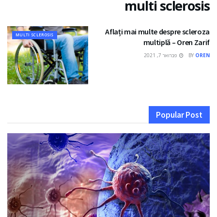
multi sclerosis
Aflați mai multe despre scleroza
MULTI SCLEROSIS
multiplă – Oren Zarif
OREN
BY
פברואר 7, 2021
Popular Post