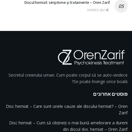
Discul herniat: simptome și tratamente – Oren Zarif
602 SHARES
Secretul creierului uman. Cum poate corpul să se auto-vindece
Se poate învinge orice boală?
פוסטים אחרונים
Disc herniat – Care sunt unele cauze ale discului herniat? – Oren
Zarif
Disc herniat – Cum să obțineți o mai bună ameliorare a durerii
din discul dvs. herniat – Oren Zarif