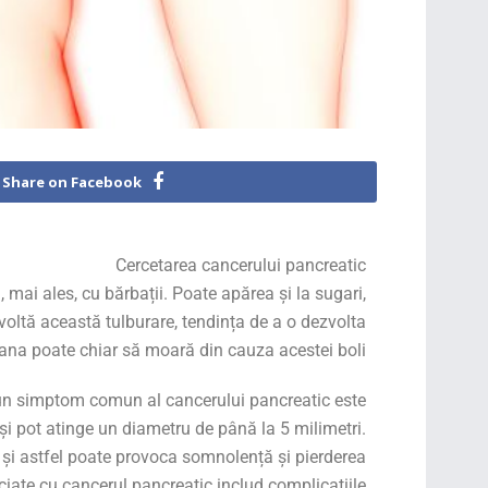
Share on Facebook
Cercetarea cancerului pancreatic
 mai ales, cu bărbații. Poate apărea și la sugari,
voltă această tulburare, tendința de a o dezvolta
oana poate chiar să moară din cauza acestei boli.
a, un simptom comun al cancerului pancreatic este
și pot atinge un diametru de până la 5 milimetri.
 și astfel poate provoca somnolență și pierderea
ociate cu cancerul pancreatic includ complicațiile