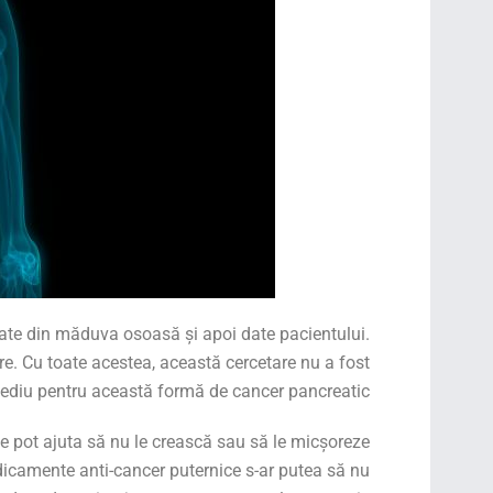
ltate din măduva osoasă și apoi date pacientului.
e. Cu toate acestea, această cercetare nu a fost
ediu pentru această formă de cancer pancreatic.
e pot ajuta să nu le crească sau să le micșoreze
medicamente anti-cancer puternice s-ar putea să nu