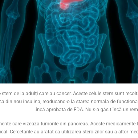
le stem de la adulți care au cancer. Aceste celule stem sunt reco
a din nou insulina, readucand-o la starea normala de functionar
încă aprobată de FDA. Nu s-a găsit încă un rem
amente care vizează tumorile din pancreas. Aceste medicamente l
gical. Cercetările au arătat că utilizarea steroizilor sau a altor 