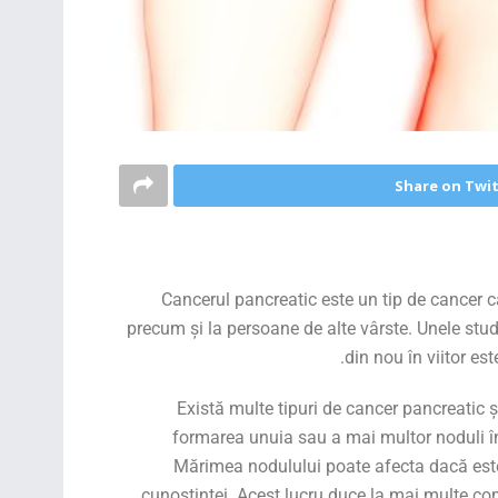
Share on Twi
Cancerul pancreatic este un tip de cancer ca
precum și la persoane de alte vârste. Unele stud
din nou în viitor e
Există multe tipuri de cancer pancreatic 
formarea unuia sau a mai multor noduli în 
Mărimea nodulului poate afecta dacă este
cunoștinței. Acest lucru duce la mai multe comp