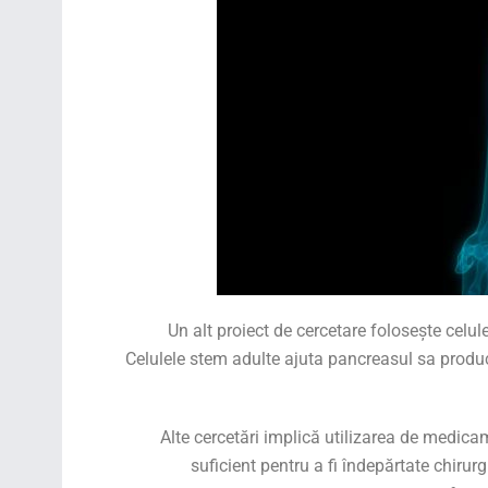
Un alt proiect de cercetare folosește celu
Celulele stem adulte ajuta pancreasul sa produc
Alte cercetări implică utilizarea de medic
suficient pentru a fi îndepărtate chirur