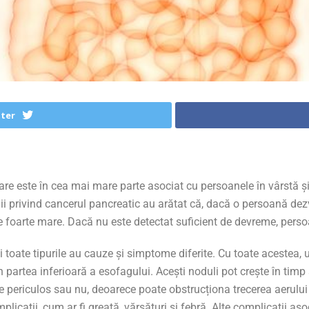
tter
re este în cea mai mare parte asociat cu persoanele în vârstă și,
ii privind cancerul pancreatic au arătat că, dacă o persoană dez
ste foarte mare. Dacă nu este detectat suficient de devreme, pers
și toate tipurile au cauze și simptome diferite. Cu toate aceste
partea inferioară a esofagului. Acești noduli pot crește în timp 
 periculos sau nu, deoarece poate obstrucționa trecerea aerului
licații, cum ar fi greață, vărsături și febră. Alte complicații as