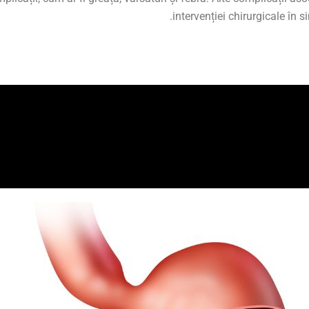
intervenției chirurgicale în s