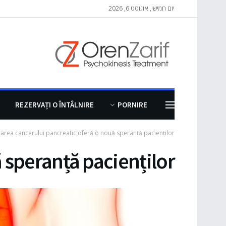
יום חמישי, אוגוסט 6, 2026
REZERVAȚI O ÎNTÂLNIRE
PORNIRE
area cancerului pancreatic oferă o nouă speranță pacienților
 speranță pacienților