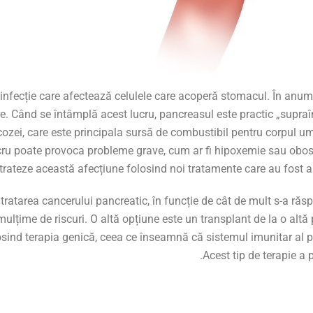
infecție care afectează celulele care acoperă stomacul. În anumi
ire. Când se întâmplă acest lucru, pancreasul este practic „supraî
cozei, care este principala sursă de combustibil pentru corpul u
cru poate provoca probleme grave, cum ar fi hipoxemie sau obosea
trateze această afecțiune folosind noi tratamente care au fost
 tratarea cancerului pancreatic, în funcție de cât de mult s-a răsp
 mulțime de riscuri. O altă opțiune este un transplant de la o altă
osind terapia genică, ceea ce înseamnă că sistemul imunitar al p
Acest tip de terapie a 