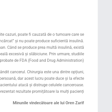
te cazuri, poate fi cauzată de o tumoare care se
ncărcat” și nu poate produce suficientă insulină.
man. Când se produce prea multă insulină, există
lă excesivă și slăbiciune. Prin urmare, studiile
 aprobate de FDA (Food and Drug Administration).
ândit cancerul. Chirurgia este una dintre opțiuni,
 persoană, dar acest lucru poate duce și la efecte
acientului atacă și distruge celulele canceroase.
prezentat rezultate promițătoare la mulți pacienți.
Minunile vindecătoare ale lui Oren Zarif